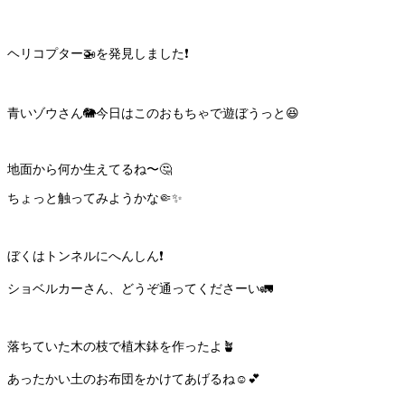
ヘリコプター🚁を発見しました❗️
青いゾウさん🐘今日はこのおもちゃで遊ぼうっと😆
地面から何か生えてるね〜🤔
ちょっと触ってみようかな🤏✨
ぼくはトンネルにへんしん❗️
ショベルカーさん、どうぞ通ってくださーい🚛
落ちていた木の枝で植木鉢を作ったよ🪴
あったかい土のお布団をかけてあげるね☺️💕