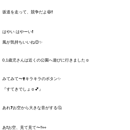
坂道を走って、競争だよ😆❗️
はやい はやーい❗️
風が気持ちいいね😊✨
0,1歳児さんは近くの公園へ遊びに行きました☺️
みてみて〜❣️キラキラのボタン✨
『すてきでしょ☺️💕』
あれ❓お空から大きな音がする🤔
あ❗️お空、見て見て〜‼️👀