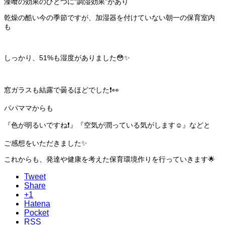
漆喰の効果のひとつに“調湿効果”があり
乾燥の酷い今の季節ですが、加湿器を付けていない朝一の保育室内
も
しっかり、51%も湿度がありました😳✨
窓ガラスも結露で曇るほどでした❗️👀
パパママからも
『色が明るいですね❗️』『空気が潤っている気がします☺️』などと
ご感想をいただきました✨
これからも、発達や健康を考えた保育環境作りを行っていきます🌟
Tweet
Share
+1
Hatena
Pocket
RSS