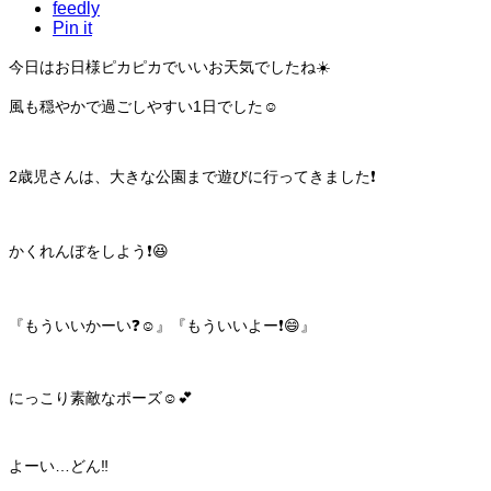
feedly
Pin it
今日はお日様ピカピカでいいお天気でしたね☀️
風も穏やかで過ごしやすい1日でした☺️
2歳児さんは、大きな公園まで遊びに行ってきました❗️
かくれんぼをしよう❗️😆
『もういいかーい❓☺️』『もういいよー❗️😄』
にっこり素敵なポーズ☺️💕
よーい…どん‼️