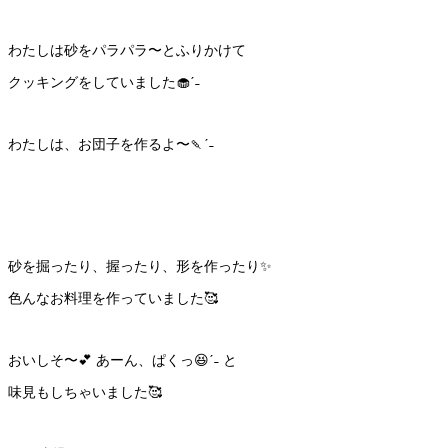
わたしは砂をパラパラ〜とふりかけて
クッキングをしていました🧁ˊ˗
わたしは、お団子を作るよ〜🍡ˊ˗
砂を掘ったり、握ったり、形を作ったり✨
色んなお料理を作っていました🥰
おいしそ〜💕 あーん、ぱくっ😆ˊ˗ と
味見もしちゃいました🥰