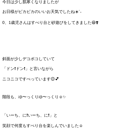
今日は少し肌寒くなりましたが
お日様がピカピカのいいお天気でしたね☀️ˊ˗
0、1歳児さんはすべり台と砂遊びをしてきました😆❣️
斜面が少しデコボコしていて
「ドン❗️ドン❗️」と言いながら
ニコニコですべっています😊💕
階段も、ゆ〜っくりゆ〜っくり☺️✨
「いーち、に❗️いーち、に❗️」と
笑顔で何度もすべり台を楽しんでいました☺️