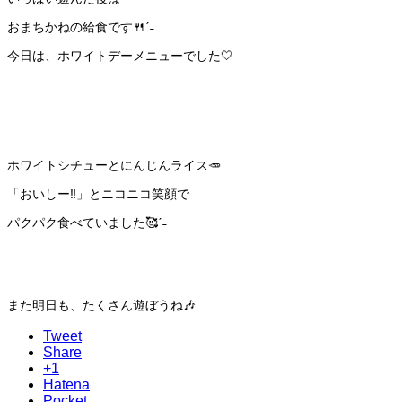
おまちかねの給食です🍴ˊ˗
今日は、ホワイトデーメニューでした🤍
ホワイトシチューとにんじんライス🥕
「おいしー‼️」とニコニコ笑顔で
パクパク食べていました🥰ˊ˗
また明日も、たくさん遊ぼうね🎶
Tweet
Share
+1
Hatena
Pocket