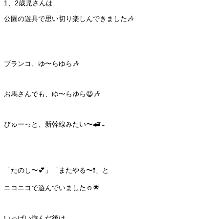
1、2歳児さんは
公園の遊具で思い切り楽しんできました🎶
ブランコ、ゆ〜らゆら🎶
お馬さんでも、ゆ〜らゆら😆🎶
ぴゅーっと、新幹線みたい〜🚅ˊ˗
「たのし〜💕」「またやる〜❗️」と
ニコニコで遊んでいました☺️🌟
いっぱい遊んだ後は