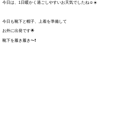
今日は、1日暖かく過ごしやすいお天気でしたね☺️☀️
今日も靴下と帽子、上着を準備して
お外に出発です🌟
靴下を履き履き〜❗️