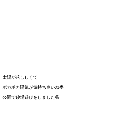
太陽が眩ししくて
ポカポカ陽気が気持ち良いね🌟
公園で砂場遊びをしました😆