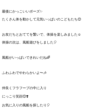
最後にかっこいいポーズ✨
たくさん体を動かして元気いっぱいのこどもたち😊
お友だちとおててを繋いで、体操を楽しみました☺️
体操の次は、風船遊びをしました🎈
風船がいっぱいできれいだね🌈
ふわふわでやわらかいよ〜🎶
仲良くフラフープの中に入り
にっこり笑顔😊❣️
お気に入りの風船を探したり🎈