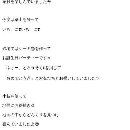
感触を楽しんでいました🌟
今度は築山を登って
いち、に❣️いち、に❣️
砂場ではケーキ🎂を作って
お誕生日パーティーです☺️
「ふぅー」とろうそく🕯️を消して
「おめでとう🎉」とお友だちとお祝いしていました✨
小枝を使って
地面にお絵描き🎨
地面の中からどんぐりを見つけ
喜んでいましたよ😆