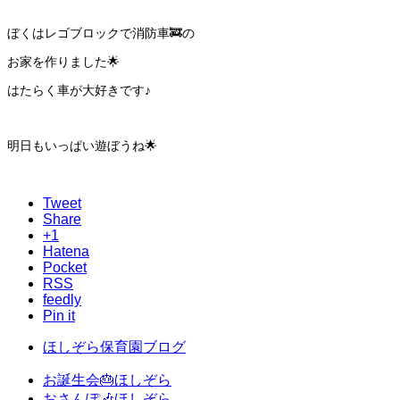
ぼくはレゴブロックで消防車🚒の
お家を作りました🌟
はたらく車が大好きです♪
明日もいっぱい遊ぼうね🌟
Tweet
Share
+1
Hatena
Pocket
RSS
feedly
Pin it
ほしぞら保育園ブログ
お誕生会🎂ほしぞら
おさんぽ🎶ほしぞら