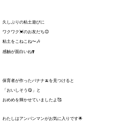
久しぶりの粘土遊びに
ワクワク💓のお友だち😊
粘土をこねこね〜🎶
感触が面白いね❣️
保育者が作ったバナナ🍌を見つけると
「おいしそう😋」と
おめめを輝かせていましたよ🥰
わたしはアンパンマンがお気に入りです🌟