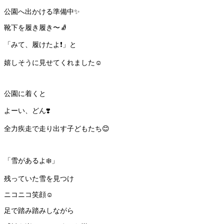
公園へ出かける準備中✨
靴下を履き履き〜🧦
「みて、履けたよ❗️」と
嬉しそうに見せてくれました☺️
公園に着くと
よーい、どん❣️
全力疾走で走り出す子どもたち😊
「雪があるよ❄️」
残っていた雪を見つけ
ニコニコ笑顔☺️
足で踏み踏みしながら