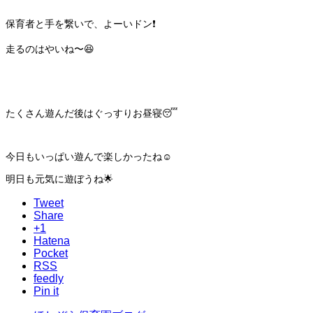
保育者と手を繋いで、よーいドン❗️
走るのはやいね〜😆
たくさん遊んだ後はぐっすりお昼寝😴
今日もいっぱい遊んで楽しかったね☺️
明日も元気に遊ぼうね🌟
Tweet
Share
+1
Hatena
Pocket
RSS
feedly
Pin it