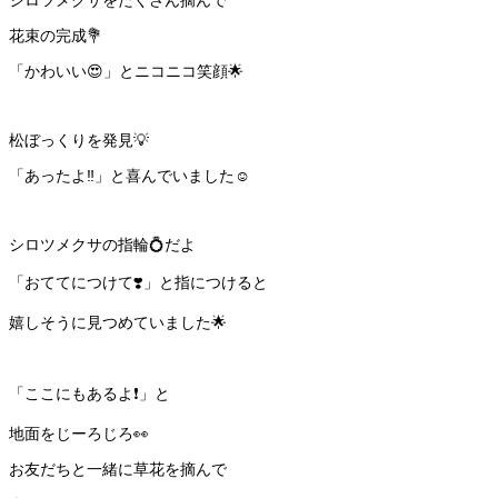
シロツメクサをたくさん摘んで
花束の完成💐
「かわいい😍」とニコニコ笑顔🌟
松ぼっくりを発見💡
「あったよ‼️」と喜んでいました☺️
シロツメクサの指輪💍だよ
「おててにつけて❣️」と指につけると
嬉しそうに見つめていました🌟
「ここにもあるよ❗️」と
地面をじーろじろ👀
お友だちと一緒に草花を摘んで