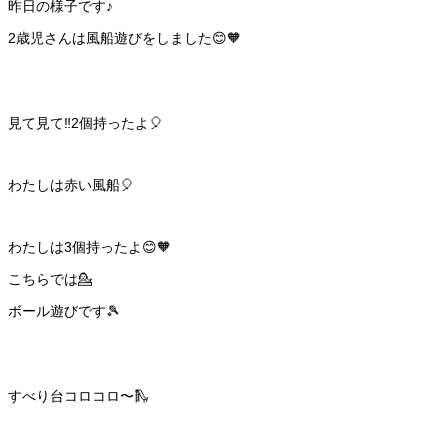
昨日の様子です♪
2歳児さんは風船遊びをしました😊🧡
見て見て‼️2個持ったよ🎈
わたしは赤い風船🎈
わたしは3個持ったよ😊🧡
こちらでは💁
ボール遊びです🎾
すべり台コロコロ〜🛝