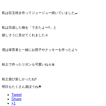
私は目玉焼き作ってジュージュー焼いていました🍳
私は完成した物を「できたよ〜‼️」と
嬉しそうに見せてくれました☺️
僕は保育者と一緒にお団子やクッキーを作ったよ🍡
粘土で作ったリボンも可愛いね☺️🎀
粘土遊び楽しかったね‼️
明日もたくさん遊ぼうね🌟
Tweet
Share
+1