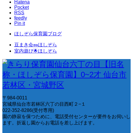
Hatena
Pocket
RSS
feedly
Pin it
ほしぞら保育園ブログ
豆まき会🥜ほしぞら
室内遊び🌟ほしぞら
〒984-0011
宮城県仙台市若林区六丁の目西町２−１
022-352-8286(受付専用)
園の静寂を保つために、電話受付センターが要件をお伺いし
ます。折返し園からお電話を差し上げます。