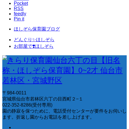
Pocket
RSS
feedly
Pin it
ほしぞら保育園ブログ
どんぐり✨ほしぞら
お部屋で❣️ほしぞら
〒984-0011
宮城県仙台市若林区六丁の目西町２−１
022-352-8286(受付専用)
園の静寂を保つために、電話受付センターが要件をお伺いし
ます。折返し園からお電話を差し上げます。