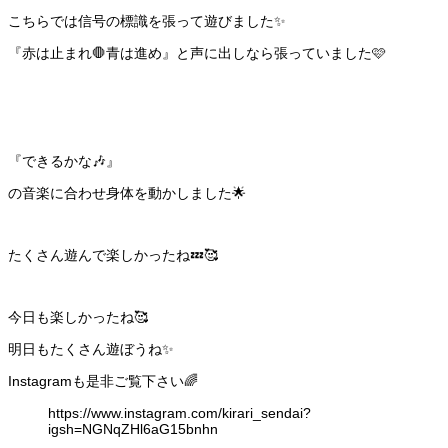
こちらでは信号の標識を張って遊びました✨
『赤は止まれ🛑青は進め』と声に出しなら張っていました🩷
『できるかな🎶』
の音楽に合わせ身体を動かしました🌟
たくさん遊んで楽しかったね💤🥰
今日も楽しかったね🥰
明日もたくさん遊ぼうね✨
Instagramも是非ご覧下さい🌈
https://www.instagram.com/kirari_sendai?
igsh=NGNqZHl6aG15bnhn