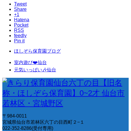
Tweet
Share
+1
Hatena
Pocket
RSS
feedly
Pin it
ほしぞら保育園ブログ
室内遊び❤️仙台
元気いっぱい🎶仙台
〒984-0011
宮城県仙台市若林区六丁の目西町２−１
022-352-8286(受付専用)