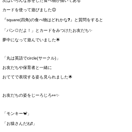
次はいろんな形をした食べ物が描いてある
カードを使って遊びました😊
『square(四角)の食べ物はどれかな❓』と質問をすると
「パン🍞だよ！」とカードをみつけたお友だち✨
夢中になって遊んでいました🌟
「丸は英語でcircle(サークル)」
お友だちや保育者と一緒に
おててで表現する姿も見られました🌟
お友だちの姿をじーろじろ👀✨
「モンキー🐒」
「お猿さんだね❗️」