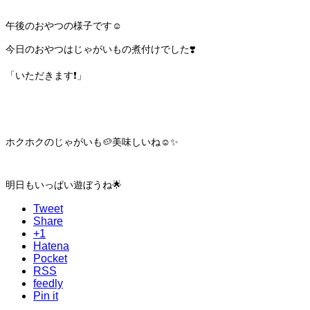
午後のおやつの様子です☺️
今日のおやつはじゃがいもの煮付けでした❣️
「いただきます❗️」
ホクホクのじゃがいも🥔美味しいね☺️✨
明日もいっぱい遊ぼうね🌟
Tweet
Share
+1
Hatena
Pocket
RSS
feedly
Pin it