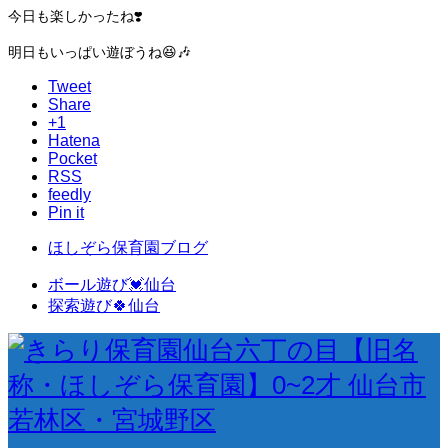
今日も楽しかったね❣️
明日もいっぱい遊ぼうね😆🎶
Tweet
Share
+1
Hatena
Pocket
RSS
feedly
Pin it
ほしぞら保育園ブログ
ボール遊び💓仙台
探索遊び🍀仙台