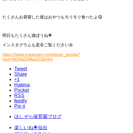
たくさんお昼寝した後はおやつもモリモリ食べたよ😋
明日もたくさん遊ぼうね🌟
インスタグラムも是非ご覧ください🌼
https://www.instagram.com/kirari_sendai?
igsh=NGNqZHl6aG15bnhn
Tweet
Share
+1
Hatena
Pocket
RSS
feedly
Pin it
ほしぞら保育園ブログ
楽しいね🌟仙台