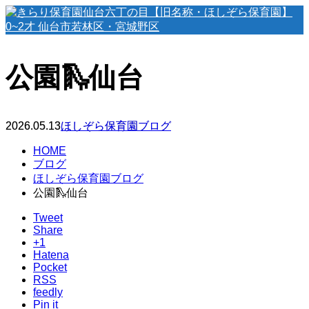
公園🛝仙台
2026.05.13
ほしぞら保育園ブログ
HOME
ブログ
ほしぞら保育園ブログ
公園🛝仙台
Tweet
Share
+1
Hatena
Pocket
RSS
feedly
Pin it