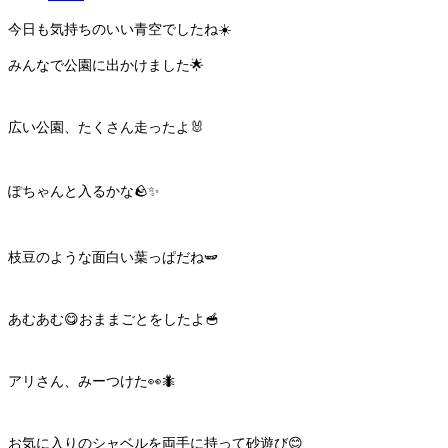
今日も気持ちのいい青空でしたね☀️
みんなで公園に出かけました🌟
広い公園、たくさん走ったよ🐰
ぽちゃんと入るかな🪨✨
枝豆のような面白い葉っぱだね🫛
あむあむ😋おままごとをしたよ🥣
アリさん、みーつけた👀🐜
お気に入りのシャベルを両手に持って砂遊び😊