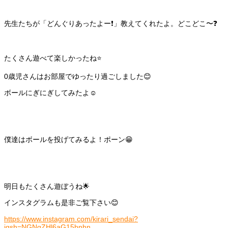
先生たちが「どんぐりあったよー❗️」教えてくれたよ。どこどこ〜❓
たくさん遊べて楽しかったね⭐️
0歳児さんはお部屋でゆったり過ごしました😊
ボールにぎにぎしてみたよ☺️
僕達はボールを投げてみるよ！ポーン😁
明日もたくさん遊ぼうね🌟
インスタグラムも是非ご覧下さい😊
https://www.instagram.com/kirari_sendai?
igsh=NGNqZHl6aG15bnhn