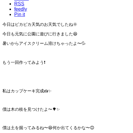
RSS
feedly
Pin it
今日はピカピカ天気のお天気でしたね🌞
今日も元気に公園に遊びに行きました😆
暑いからアイスクリーム溶けちゃったよ〜💦
もう一回作ってみよう❗️
私はカップケーキ完成🍰✨
僕は木の枝を見つけたよ〜🌳✨
僕は土を掘ってみるね〜😆何か出てくるかな〜😊