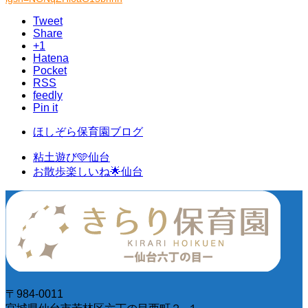
Tweet
Share
+1
Hatena
Pocket
RSS
feedly
Pin it
ほしぞら保育園ブログ
粘土遊び🩵仙台
お散歩楽しいね🌟仙台
〒984-0011