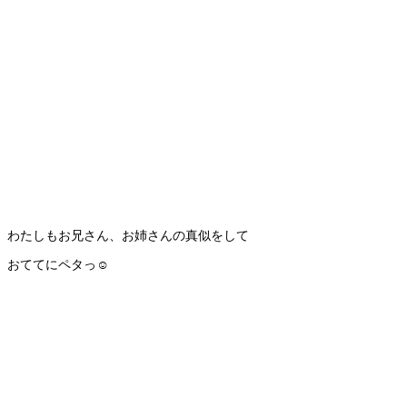
わたしもお兄さん、お姉さんの真似をして
おててにペタっ☺️