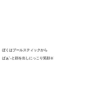
ぼくはプールスティックから
ばぁˊ˗と顔を出しにっこり笑顔☺️