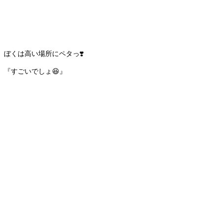
ぼくは高い場所にペタっ❣️
『すごいでしょ😆』