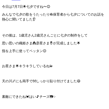
今日は7月7日🌟七夕ですね〜😊
みんなで七夕の歌をうたったり🎋保育者から七夕についてのお話を
熱心に聞いてました👂
その後は、1歳児さん2歳児さんごとに七夕の制作をして
思い思いの織姫さま👸彦星さま🤴が完成しました🌟
指を上手に使ってペッタン😊
お星さま🌟キラキラしているね💫
天の川🌌にも両手で👐しっかり貼り付けてました😄
素敵にできたね💓はい🎵チーズ📷✨