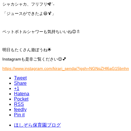
シャカシャカ、フリフリ🪇ˊ˗
「ジュースができたよ😆🍹」
ペットボトルシャワーも気持ちいいね😊🚿
明日もたくさん遊ぼうね🌟
Instagramも是非ご覧ください😌💕
https://www.instagram.com/kirari_sendai?igsh=NGNqZHl6aG15bnhn
Tweet
Share
+1
Hatena
Pocket
RSS
feedly
Pin it
ほしぞら保育園ブログ