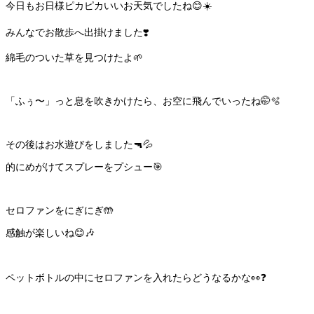
今日もお日様ピカピカいいお天気でしたね😊☀️
みんなでお散歩へ出掛けました❣️
綿毛のついた草を見つけたよ🌱
「ふぅ〜」っと息を吹きかけたら、お空に飛んでいったね🤭🫧
その後はお水遊びをしました🔫💦
的にめがけてスプレーをプシュー🎯
セロファンをにぎにぎ🤲
感触が楽しいね😊🎶
ペットボトルの中にセロファンを入れたらどうなるかな👀❓