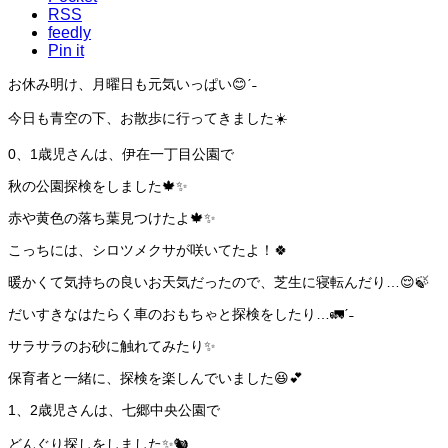
RSS
feedly
Pin it
お休み明け、月曜日も元気いっぱい😊ˊ˗
今日も青空の下、お散歩に行ってきました☀️
0、1歳児さんは、伊在一丁目公園で
秋の公園探検をしました🍁✨
赤や黄色の落ち葉見つけたよ🍁✨
こっちには、シロツメクサが咲いてたよ！🍀
暖かくて気持ちの良いお天気だったので、芝生に寝転んだり…😌🍃
だいすきなはたらく車のおもちゃと探検をしたり…🚛ˊ˗
サラサラのお砂に触れてみたり✨
保育者と一緒に、探検を楽しんでいました😆💕
1、2歳児さんは、七郷中央公園で
どんぐり探しをしました✨🐿