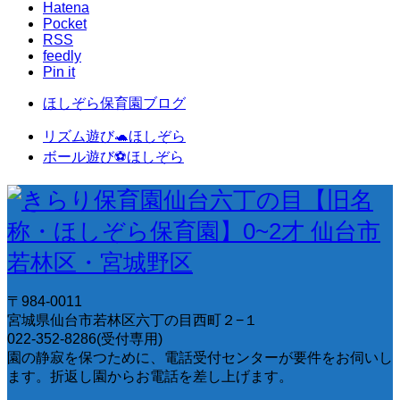
Hatena
Pocket
RSS
feedly
Pin it
ほしぞら保育園ブログ
リズム遊び🐢ほしぞら
ボール遊び⚽️ほしぞら
〒984-0011
宮城県仙台市若林区六丁の目西町２−１
022-352-8286(受付専用)
園の静寂を保つために、電話受付センターが要件をお伺いし
ます。折返し園からお電話を差し上げます。