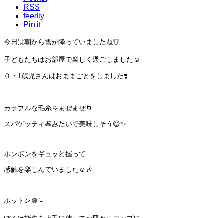
RSS
feedly
Pin it
今日は朝から雪が降っていましたね☃️
子どもたちはお部屋で楽しく過ごしました☺️
０・1歳児さんはおままごとをしました❣️
カラフルな毛糸をまぜまぜ🌀
スパゲッティ🍝みたいで美味しそう😋✨
ポンポンをギュッと握って
感触を楽しんでいました☺️🎶
ポットン🟢ˊ˗