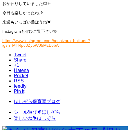
おかわりしていました😊✨
今日も楽しかったね🎶
来週もいっぱい遊ぼうね🌟
Instagramもぜひご覧下さい🩷
https://www.instagram.com/hoshizora_hoikuen?
igsh=MTRpc3ZybW05MzE5bA==
Tweet
Share
+1
Hatena
Pocket
RSS
feedly
Pin it
ほしぞら保育園ブログ
シール遊び🌟ほしぞら
楽しいね🌟ほしぞら