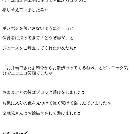
ぼくは指先を上手に使ってお皿からコップに
移し替えていました👏✨
ポンポンを落とさないようにそーっと
保育者に持ってきて「どうぞ😆🍹」と
ジュースをご馳走してくれたお友だち❣️
「お弁当できたよ🍱今からお散歩行ってくるね🎶」とピクニック気
分でニコニコ笑顔でした☺️
おままごとの後はブロック遊びをしました❣️
お気に入りの色を見つけて長く繋げて楽しんでいました☺️
２歳児さんはお絵描きをして遊びました❣️
かきかき〜🖍️