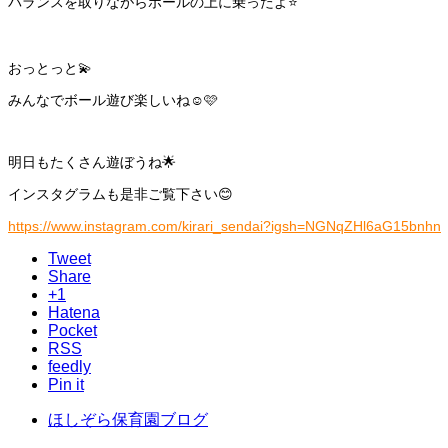
バランスを取りながらボールの上に乗ったよ⭐️
おっとっと💫
みんなでボール遊び楽しいね☺️🩷
明日もたくさん遊ぼうね🌟
インスタグラムも是非ご覧下さい😊
https://www.instagram.com/kirari_sendai?igsh=NGNqZHl6aG15bnhn
Tweet
Share
+1
Hatena
Pocket
RSS
feedly
Pin it
ほしぞら保育園ブログ