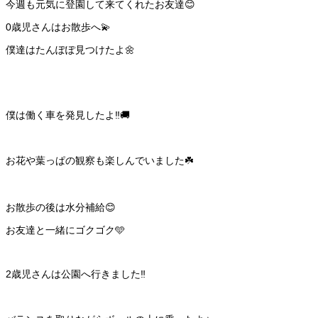
今週も元気に登園して来てくれたお友達😊
0歳児さんはお散歩へ💫
僕達はたんぽぽ見つけたよ🌼
僕は働く車を発見したよ‼️🚚
お花や葉っぱの観察も楽しんでいました☘️
お散歩の後は水分補給😊
お友達と一緒にゴクゴク🩵
2歳児さんは公園へ行きました‼️