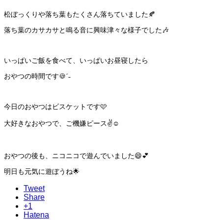
松ぼっくりや落ち葉もたくさん落ちていました🍂
落ち葉のカサカサと鳴る音に興味津々な様子でした🎶
いっぱいご飯を食べて、いっぱいお昼寝したら
おやつの時間です🍪ˊ˗
今日のおやつはビスケットです🩷
大好きなおやつで、ご機嫌ピース✌️☺️
おやつの後も、ニコニコで遊んでいました😄💕
明日も元気に遊ぼうね🌟
Tweet
Share
+1
Hatena