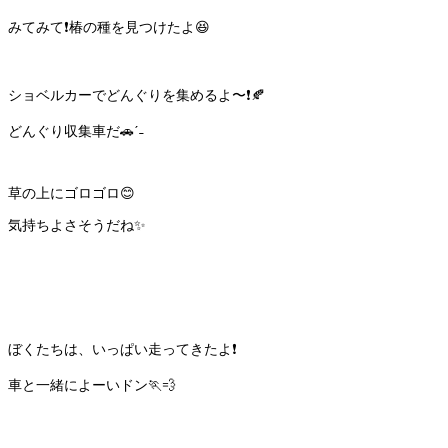
みてみて❗️椿の種を見つけたよ😆
ショベルカーでどんぐりを集めるよ〜❗️🍂
どんぐり収集車だ🚗ˊ˗
草の上にゴロゴロ😊
気持ちよさそうだね✨
ぼくたちは、いっぱい走ってきたよ❗️
車と一緒によーいドン🏃💨