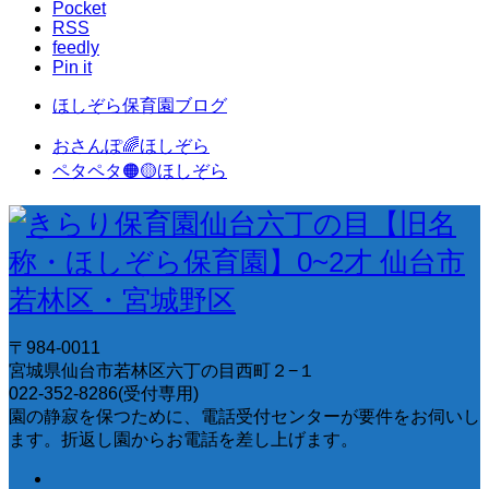
Pocket
RSS
feedly
Pin it
ほしぞら保育園ブログ
おさんぽ🌈ほしぞら
ペタペタ🟠🟡ほしぞら
〒984-0011
宮城県仙台市若林区六丁の目西町２−１
022-352-8286(受付専用)
園の静寂を保つために、電話受付センターが要件をお伺いし
ます。折返し園からお電話を差し上げます。