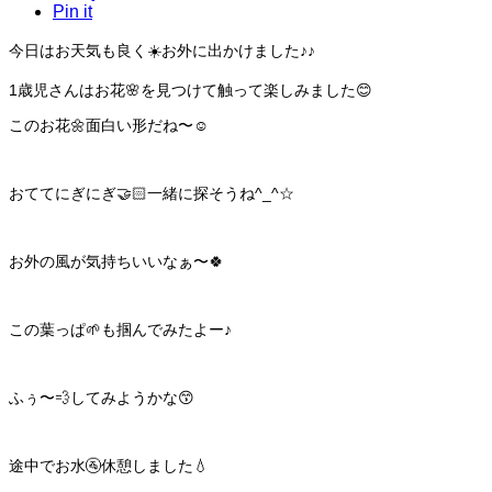
Pin it
今日はお天気も良く☀️お外に出かけました♪♪
1歳児さんはお花🌸を見つけて触って楽しみました😊
このお花🌼面白い形だね〜☺️
おててにぎにぎ🤝🏻一緒に探そうね^_^☆
お外の風が気持ちいいなぁ〜🍀
この葉っぱ🌱も掴んでみたよー♪
ふぅ〜💨してみようかな😙
途中でお水🚰休憩しました💧