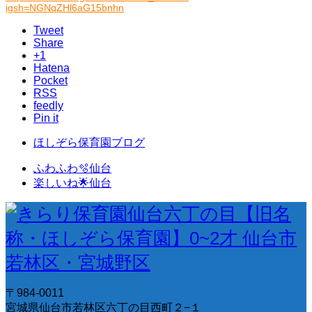
igsh=NGNqZHl6aG15bnhn
Tweet
Share
+1
Hatena
Pocket
RSS
feedly
Pin it
ほしぞら保育園ブログ
ふわふわ🫧仙台
楽しいね🌟仙台
〒984-0011
宮城県仙台市若林区六丁の目西町２−１