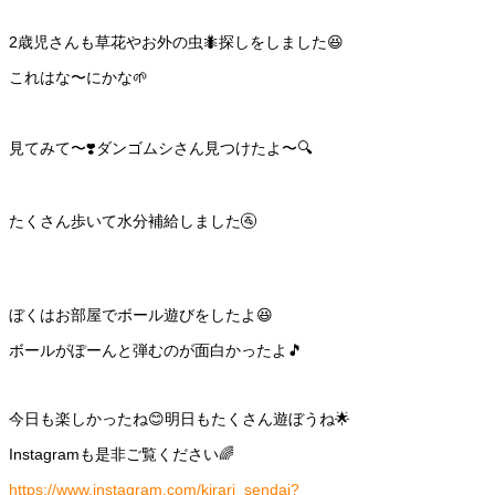
2歳児さんも草花やお外の虫🐜探しをしました😆
これはな〜にかな🌱
見てみて〜❣️ダンゴムシさん見つけたよ〜🔍
たくさん歩いて水分補給しました🚰
ぼくはお部屋でボール遊びをしたよ😆
ボールがぽーんと弾むのが面白かったよ🎵
今日も楽しかったね😊明日もたくさん遊ぼうね🌟
Instagramも是非ご覧ください🌈
https://www.instagram.com/kirari_sendai?