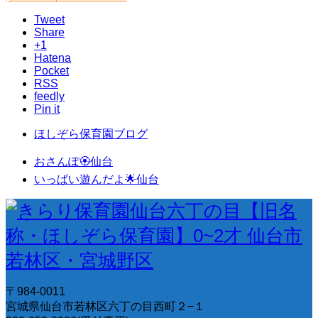
Tweet
Share
+1
Hatena
Pocket
RSS
feedly
Pin it
ほしぞら保育園ブログ
おさんぽ🏵️仙台
いっぱい遊んだよ🌟仙台
〒984-0011
宮城県仙台市若林区六丁の目西町２−１