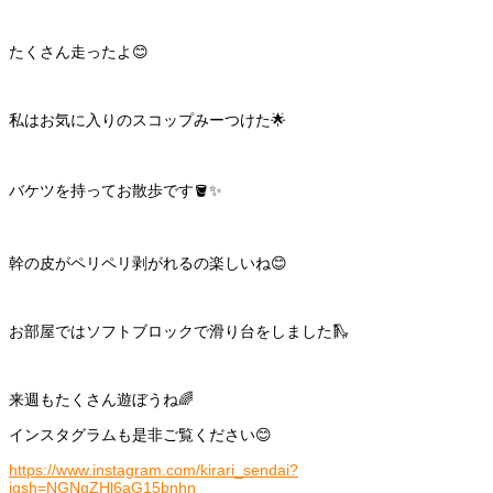
たくさん走ったよ😊
私はお気に入りのスコップみーつけた🌟
バケツを持ってお散歩です🪣✨
幹の皮がペリペリ剥がれるの楽しいね😊
お部屋ではソフトブロックで滑り台をしました🛝
来週もたくさん遊ぼうね🌈
インスタグラムも是非ご覧ください😊
https://www.instagram.com/kirari_sendai?
igsh=NGNqZHl6aG15bnhn